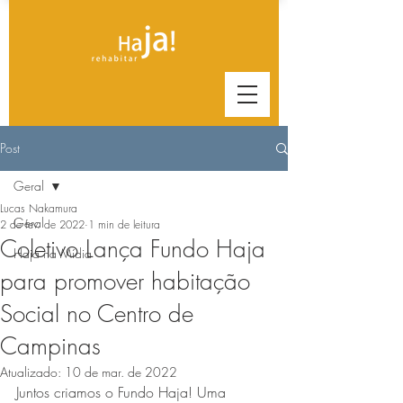
Post
Geral
Lucas Nakamura
Geral
2 de fev. de 2022
1 min de leitura
Coletivo Lança Fundo Haja
Haja na Mídia
para promover habitação
Social no Centro de
Campinas
Atualizado:
10 de mar. de 2022
Juntos criamos o Fundo Haja! Uma 