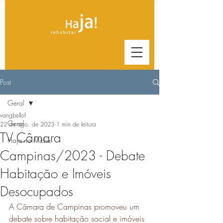
Post
Geral
vangbellof
Geral
22 de ago. de 2023
1 min de leitura
TV Câmara
Haja na Mídia
Campinas/2023 - Debate
Habitação e Imóveis
Desocupados
A Câmara de Campinas promoveu um 
debate sobre habitação social e imóveis 