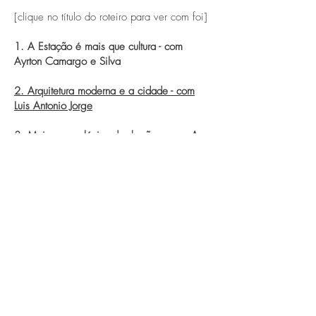
[clique no título do roteiro para ver com foi]
1. A Estação é mais que cultura - com
Ayrton Camargo e Silva
2. Arquitetura moderna e a cidade - com
Luis Antonio Jorge
3. Mais que palácios de barões - com Ana
Beatris Fernandes Menegalo
4. Espaços livres paea ir e vir - com
Josianne Cerasoli e Conceição Pires
5. Recriar ruas com o Featival Ocre - com
Gislaine Martins (Gin) e Michel Leite
(Chorão)
6. Residências antigas da Júlio de Mesquita
- com Pedro Rossetto