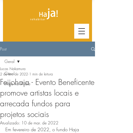
Post
Geral
Lucas Nakamura
Geral
2 de fev. de 2022
1 min de leitura
Feijohaja - Evento Beneficente
Haja na Mídia
promove artistas locais e
arrecada fundos para
projetos sociais
Atualizado:
10 de mar. de 2022
Em fevereiro de 2022, o fundo Haja 